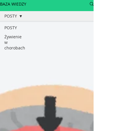
BAZA WIEDZY
POSTY
POSTY
Żywienie
w
chorobach