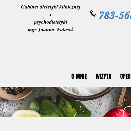
Gabinet dietetyki klinicznej
783-56
i
psychodietetyki
mgr Joanna Walasek
O MNIE
WIZYTA
OFER