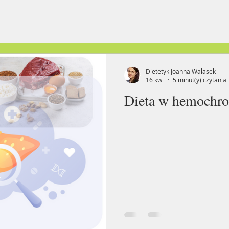
Dietetyk Joanna Walasek
16 kwi
5 minut(y) czytania
Dieta w hemochro