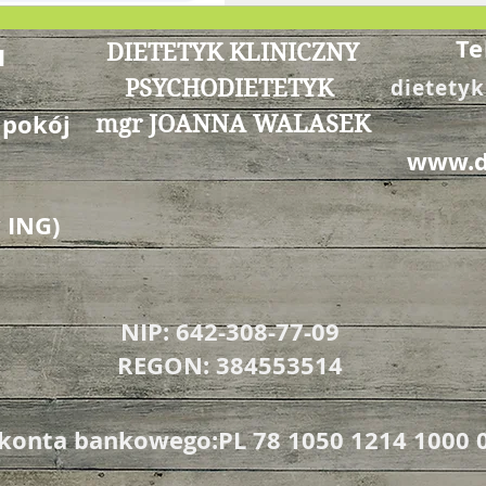
Te
DIETETYK KLINICZNY
I
PSYCHODIETETYK
dietety
 pokój
mgr JOANNA WALASEK
www.d
 ING)
NIP: 642-308-77-09
REGON: 384553514
onta bankowego:PL 78 1050 1214 1000 