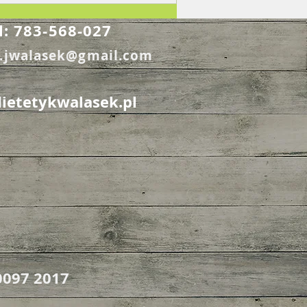
l: 783-568-027
k.jwalasek@gmail.com
ietetykwalasek.pl
0097 2017