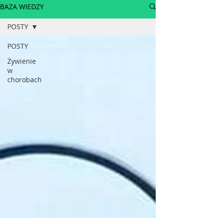
BAZA WIEDZY
POSTY
POSTY
Żywienie
w
chorobach