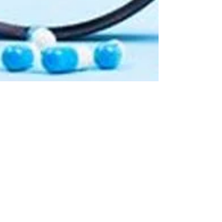
Dietetyk Joanna Walasek
22 lut 2025
3 minut(y) czytania