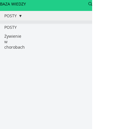
BAZA WIEDZY
POSTY
POSTY
Żywienie
w
chorobach