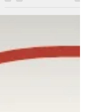
złogów białka beta-amyloidu i płytek
starczych oraz zwyrodnieniem
neurofibrylarnym neuronów.
Konsekwencją tych procesów jest
obniżenie stężenia neuroprzekaźników
odpowiedzialnych za pamięć. Dieta w
chorobie Alzhaimera ma przede wszystkim
zmniejszenie postępu choroby i
zminimalizowanie towarzyszących jej
objawów. Szczególne znaczenie mają
produkty o działaniu przeciwzapalnym i an