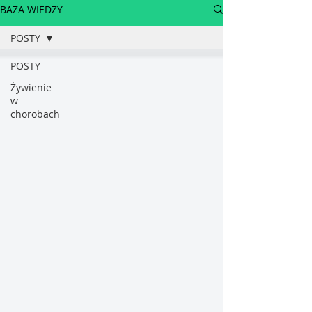
BAZA WIEDZY
POSTY
POSTY
Żywienie
w
chorobach