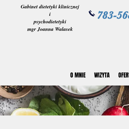
Gabinet dietetyki klinicznej
783-56
i
psychodietetyki
mgr Joanna Walasek
O MNIE
WIZYTA
OFER