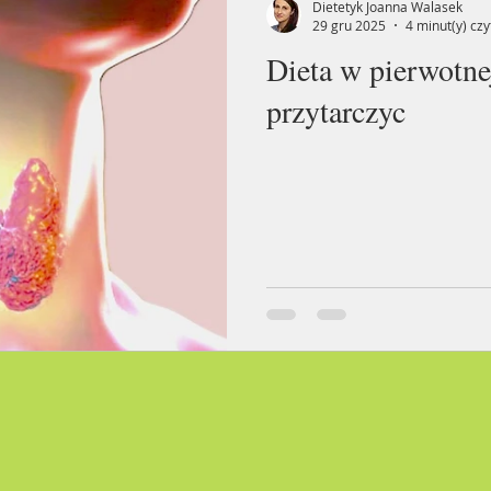
Dietetyk Joanna Walasek
29 gru 2025
4 minut(y) czy
Dieta w pierwotne
przytarczyc